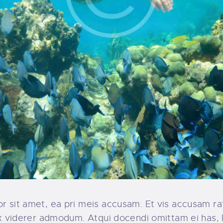
r sit amet, ea pri meis accusam. Et vis accusam ra
ix viderer admodum. Atqui docendi omittam ei has, 