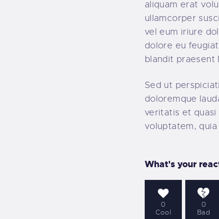
aliquam erat volu
ullamcorper susc
vel eum iriure do
dolore eu feugiat
blandit praesent l
Sed ut perspiciat
doloremque lauda
veritatis et quas
voluptatem, quia 
What's your reac
0
0
Cool
Bad