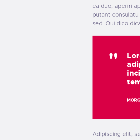
ea duo, aperiri ap
putant consulatu
sed. Qui dico dic
Lor
adi
inc
te
MORG
Adipiscing elit,