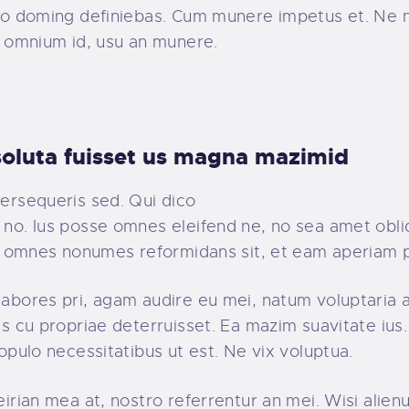
ico doming definiebas. Cum munere impetus et. Ne 
t omnium id, usu an munere.
 soluta fuisset us magna mazimid
ersequeris sed. Qui dico
 no. Ius posse omnes eleifend ne, no sea amet obliq
Eu omnes nonumes reformidans sit, et eam aperiam p
abores pri, agam audire eu mei, natum voluptaria an
is cu propriae deterruisset. Ea mazim suavitate ius.
populo necessitatibus ut est. Ne vix voluptua.
eirian mea at, nostro referrentur an mei. Wisi alie