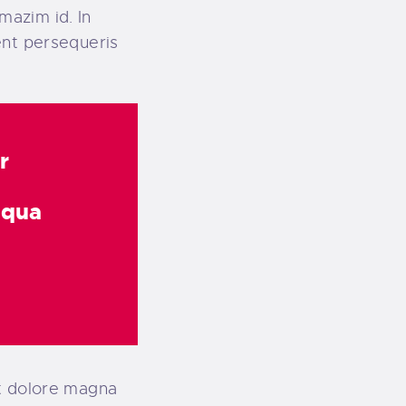
 mazim id. In
ent persequeris
r
iqua
et dolore magna