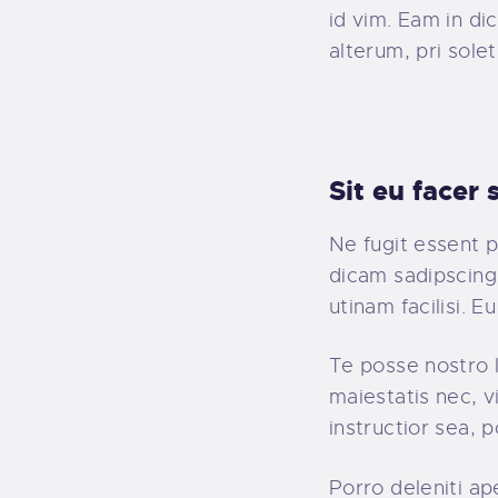
id vim. Eam in d
alterum, pri sole
Sit eu facer
Ne fugit essent p
dicam sadipscing
utinam facilisi. 
Te posse nostro l
maiestatis nec, v
instructior sea, 
Porro deleniti ap