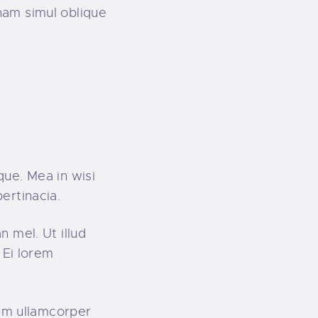
nam simul oblique
ue. Mea in wisi
ertinacia.
 mel. Ut illud
 Ei lorem
num ullamcorper