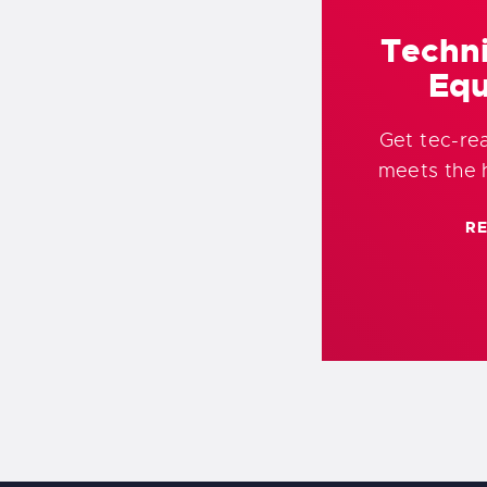
Techni
Eq
Get tec-re
meets the 
R