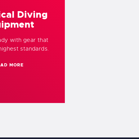
cal Diving
uipment
ady with gear that
highest standards.
EAD MORE