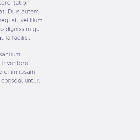
erci tation
at. Duis autem
sequat, vel illum
io dignissim qui
la facilisi.
usantium
 inventore
mo enim ipsam
a consequuntur.