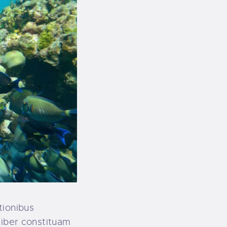
tionibus
liber constituam