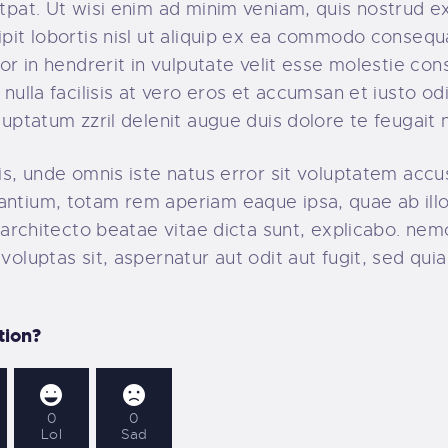
tpat. Ut wisi enim ad minim veniam, quis nostrud ex
ipit lobortis nisl ut aliquip ex ea commodo consequ
lor in hendrerit in vulputate velit esse molestie con
 nulla facilisis at vero eros et accumsan et iusto od
uptatum zzril delenit augue duis dolore te feugait nul
is, unde omnis iste natus error sit voluptatem acc
ntium, totam rem aperiam eaque ipsa, quae ab illo
i architecto beatae vitae dicta sunt, explicabo. ne
voluptas sit, aspernatur aut odit aut fugit, sed qui
tion?
0
0
Lol
Sad