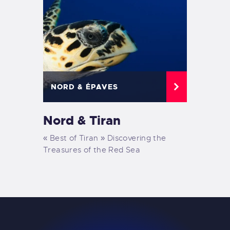
NORD & ÉPAVES
Nord & Tiran
« Best of Tiran » Discovering the
Treasures of the Red Sea