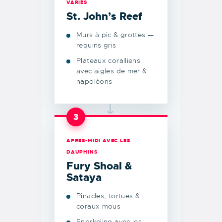
VARIÉS
St. John’s Reef
Murs à pic & grottes —
requins gris
Plateaux coralliens
avec aigles de mer &
napoléons
→
3
APRÈS-MIDI AVEC LES
DAUPHINS
Fury Shoal &
Sataya
Pinacles, tortues &
coraux mous
Snorkeling avec les