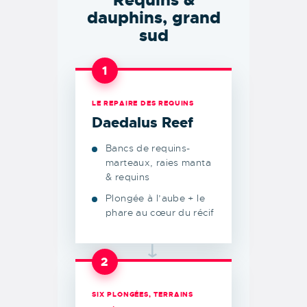
Requins &
dauphins, grand
sud
1
LE REPAIRE DES REQUINS
Daedalus Reef
Bancs de requins-
marteaux, raies manta
& requins
Plongée à l’aube + le
phare au cœur du récif
→
2
SIX PLONGÉES, TERRAINS